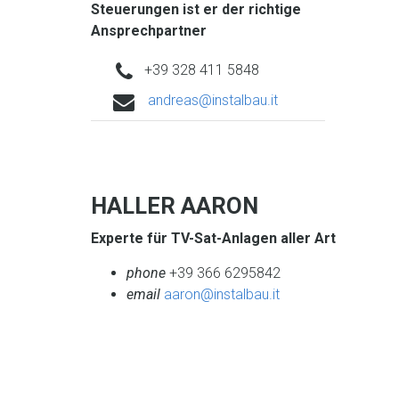
Steuerungen ist er der richtige
Ansprechpartner
phone
+39 328 411 5848
e
andreas@instalbau.it
m
a
i
l
HALLER AARON
Experte für TV-Sat-Anlagen aller Art
phone
+39 366 6295842
email
aaron@instalbau.it