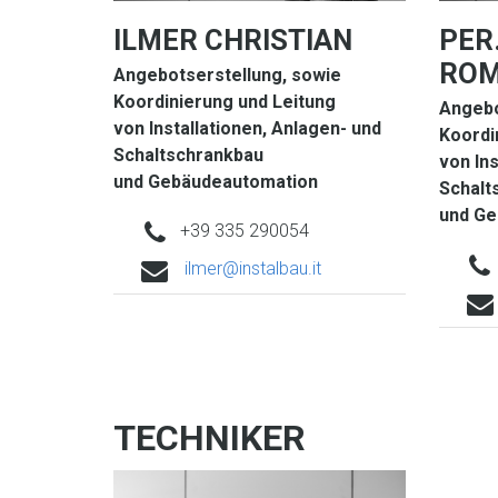
PER
ILMER CHRISTIAN
RO
Angebotserstellung, sowie
Koordinierung und Leitung
Angebo
von Installationen, Anlagen- und
Koordi
Schaltschrankbau
von Ins
und Gebäudeautomation
Schalt
und Ge
phone
+39 335 290054
e
ilmer@instalbau.it
m
a
i
l
TECHNIKER