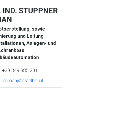
. IND. STUPPNER
MAN
tserstellung, sowie
nierung und Leitung
tallationen, Anlagen- und
schrankbau
bäudeautomation
phone
+39 349 885 2011
e
roman@instalbau.it
m
a
i
l